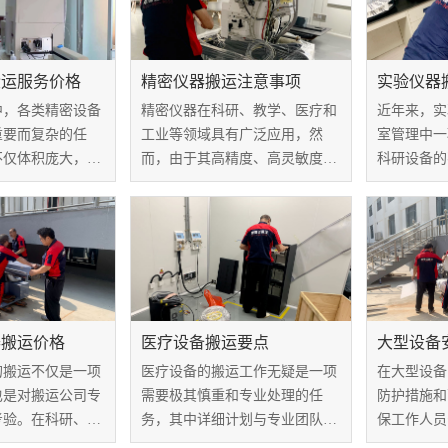
搬运服务价格
精密仪器搬运注意事项
实验仪器
中，各类精密设备
精密仪器在科研、教学、医疗和
近年来，实
重要而复杂的任
工业等领域具有广泛应用，然
室管理中一
不仅体积庞大，而
而，由于其高精度、高灵敏度和
科研设备的
贵，需要相关的搬
高稳定性，使得精密仪器变得非
验室在搬迁
安全移动和运输。
常脆弱。不当的搬运可能导致仪
实验仪器的
验室设备搬运服务
器损坏或失效，给用户带来巨大
搬运价格成
及如何选择合适的
损失和麻烦。因此，正确的搬运
点之一。一
...
是至关重要的。那...
仪器在搬运过
器搬运价格
医疗设备搬运要点
大型设备
的搬运不仅是一项
医疗设备的搬运工作无疑是一项
在大型设备
也是对搬运公司专
需要极其慎重和专业处理的任
防护措施和
考验。在科研、医
务，其中详细计划与专业团队的
保工作人员
，这些仪器承载着
角色至关重要。在这方面，我们
家大型设备