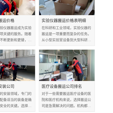
搬运价格
实验仪器搬运价格表明细
验仪器搬运成为实验
在科研和工业领域，实验仪器的
项关键的服务。随着
搬运是一项重要而复杂的任务。
不断更新和更替，实
从小型实验室设备到大型科研仪
、升级时常常面临着
器，安全而高效地搬运是保证设
搬运难题。实验仪器
备完整性和正常运行的关键。实
为了实验室关注的焦
验仪器搬运价格表明细是搬运服
方面，如何确保实验
务的核心组成部分，本文将探讨
程...
如何确保搬运过...
安装公司
医疗设备搬运公司排名
的安装领域，专门的
对于一些需要搬运医疗设备的医
配备适当的装备是确
院和医疗机构来说，选择搬运公
安全的关键。选择一
司是急需解决的问题。机构都希
安装公司时，对其在
望能够找到一家具有丰富经验、