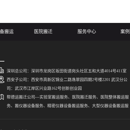
命，因此其搬运过
将分析这两个关键的医疗设备搬
这些方面的
密计划，还需要高
运要点，揭示它们在搬运过程中
关重要。本
全保障。针对大型
的重要性。
和装备，探
..
实现工作场所
备搬运
医院搬迁
服务中心
案例
深圳总公司：深圳市龙岗区坂田街道岗头社区五和大道4014号411室
西安子公司：西安市高新区锦业二路逸翠园四期2号楼2201 武汉分公
司：武汉市江岸区兴业路162号创新创业园
帮德运搬迁公司---实验室搬运服务、医院搬迁服务、医院整体搬运服
务、搬仪器设备服务、精密仪器设备搬运服务、大型仪器设备搬运服
务、搬贵重仪器设备。帮德运为广东、福建、陕西、湖南、新疆、西
藏、宁夏、广西、贵州、云南、河北、山东、青海、山西、甘肃、湖