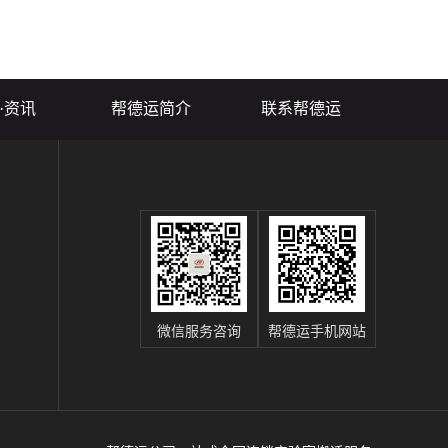
表现进行深入分析至
技术强硬和信誉高的公司。然
文将聚焦于防护措施
而，市场上搬运公司鱼龙混杂，
讨如何通过这些手段
让选择搬运公司变得复杂，这时
的...
将医疗设备搬运公...
·资讯
帮德运简介
联系帮德运
微信服务咨询
帮德运手机网站