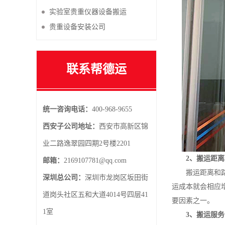
实验室贵重仪器设备搬运
贵重设备安装公司
联系帮德运
统一咨询电话：
400-968-9655
西安子公司地址：
西安市高新区锦
业二路逸翠园四期2号楼2201
2、搬运距
邮箱：
2169107781@qq.com
搬运距离和
深圳总公司：
深圳市龙岗区坂田街
运成本就会相应
道岗头社区五和大道4014号四层41
要因素之一。
1室
3、搬运服