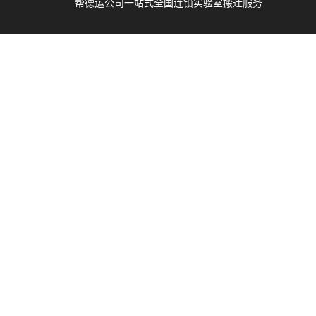
帮德运公司一站式全国连锁实验室搬迁服务
辽
、
运
商；靠谱医院搬运服务公司、实验室整体搬运
谱
吸
谱仪
服务公司、高校搬运服务公司、搬仪器设备专
搬
业公司、搬医院专业公司、搬实验室专业公
司、精密仪器设备搬运公司、贵重仪器设备搬
运公司、大型仪器设备搬运公司、无尘实验室