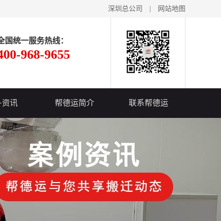
深圳总公司
|
网站地图
全国统一服务热线：
400-968-9655
·资讯
帮德运简介
联系帮德运