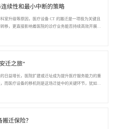
业务连续性和最小中断的策略
科室升级等原因，医疗设备 CT 的搬迁是一项极为关键且
损转移，更直接影响着医院的诊疗业务能否持续高效开展，
，一套科学严谨、周全细致的搬迁策略显得尤为重要。
安迁之旅”
求的日益增长，医院扩建或迁址成为提升医疗服务能力的重
徙，而医疗设备的移机则是这场迁徙中的关键环节，犹如大
效执行。那么，如何在医院搬迁中实现医疗设备移机的高效
备搬迁保险？