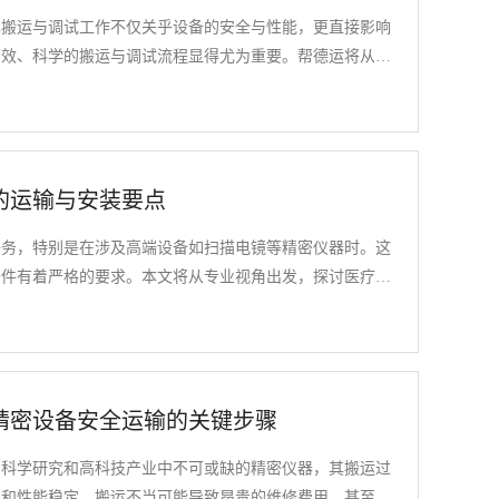
其搬运与调试工作不仅关乎设备的安全与性能，更直接影响
高效、科学的搬运与调试流程显得尤为重要。帮德运将从前
如何高效完成手术显微镜的搬运工作。
的运输与安装要点
任务，特别是在涉及高端设备如扫描电镜等精密仪器时。这
条件有着严格的要求。本文将从专业视角出发，探讨医疗仪
备在搬迁过程中的安全性和稳定性。
精密设备安全运输的关键步骤
为科学研究和高科技产业中不可或缺的精密仪器，其搬运过
损和性能稳定。搬运不当可能导致昂贵的维修费用，甚至设