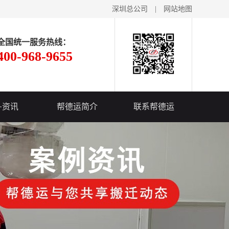
深圳总公司
|
网站地图
全国统一服务热线：
400-968-9655
·资讯
帮德运简介
联系帮德运