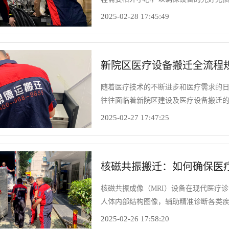
备报废。因此，在搬迁前制定并执行一
2025-02-28 17:45:49
显微镜安全运输的关键步骤，希望能帮
新院区医疗设备搬迁全流程
随着医疗技术的不断进步和医疗需求的
往往面临着新院区建设及医疗设备搬迁
疗设备的顺利搬迁则是新院区能否按时
2025-02-27 17:47:25
一项复杂且精细的系统工程，涵盖了设
个环节都至关重要，需要精心规划与严
务经验总结出来，为大家详细介绍新院
核磁共振搬迁：如何确保医
核磁共振成像（MRI）设备在现代医疗
人体内部结构图像，辅助精准诊断各类
严苛，核磁共振设备的搬迁工作面临着
2025-02-26 17:58:20
性与稳定性，成为了医院和搬迁团队必