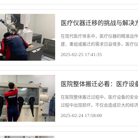
务经验，为大家分享确保核磁共振搬迁
医疗仪器迁移的挑战与解决
在现代医疗体系中，医疗仪器的精准运
建、重组或搬迁的需求日益增多，医疗
看似简单的设备搬运，实则暗藏诸多挑
2025-02-25 17:41:35
全与医疗服务的连续性。帮德运将在本
的解决方案。
医院整体搬迁必看：医疗设备
在医院整体搬迁过程中，医疗设备的安
过程中出现损坏，不仅会造成巨大的经
运输不当导致的医疗设备损坏并不少见，
2025-02-24 17:58:00
情况呢？帮德运搬迁公司将在本文为您