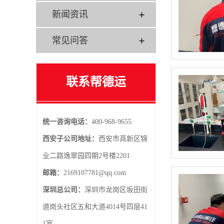
新闻资讯
常见问答
联系帮德运
统一咨询电话：
400-968-9655
西安子公司地址：
西安市高新区锦
业二路逸翠园四期2号楼2201
邮箱：
2169107781@qq.com
深圳总公司：
深圳市龙岗区坂田街
道岗头社区五和大道4014号四层41
1室