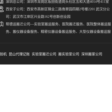
深圳总公司：深圳市龙岗区坂田街道岗头社区五和大道4014号411室
西安子公司：西安市高新区锦业二路逸翠园四期2号楼2201 武汉分公
司：武汉市江岸区兴业路162号创新创业园
帮德运搬迁公司---实验室搬运服务、医院搬迁服务、医院整体搬运服
务、搬仪器设备服务、精密仪器设备搬运服务、大型仪器设备搬运服
务、搬贵重仪器设备。帮德运为广东、福建、陕西、湖南、新疆、西
藏、宁夏、广西、贵州、云南、河北、山东、青海、山西、甘肃、湖
验机
北、四川、江西、河南、浙江、安徽、海南、江苏、黑龙江、吉林、
昆山代理记账
实验室搬迁公司
搬实验室公司
深圳搬家公司
宁、内蒙古、重庆、天津、北京、上海、香港、澳门、台湾等省、市
自治区、自治州、区县的实验室仪器设备搬运提供一站式服务。帮德
搬迁公司涉及到的精密仪器设备搬迁涵盖了气相色谱仪搬运、液相色
仪搬运、GC-MS搬运、液质联用仪搬运、原子荧光光谱仪搬运、原子
收光谱搬运、ICP-MS搬运、气质联用仪搬运、电感耦合等离子体质
搬运、核磁共振搬运、CT设备搬运、DR仪搬运、电镜搬运、能谱仪
运、扫描电镜搬运、场发射电镜搬运等等。