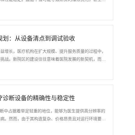
套详尽的搬运指南至关重要。以下是帮德运梳理的确保电子
到大家。
规划：从设备清点到调试验收
日益增长，医疗机构在扩大规模、提升服务质量的过程中，
的挑战。新院区的建设往往意味着医院发展的新契机，而医
投入使用、保障医疗服务正常开展的关键。医疗设备搬迁是
备清点、包装、运输、安装、调试及验收等多个环节，每一
格执行。为确保搬迁工作顺利进行，帮德运将多年的搬迁服
区医疗设备搬迁的全流程规划。
疗诊断设备的精确性与稳定性
诊断中占据着举足轻重的地位，能够为医生提供高分辨率的
疾病。然而，由于其构造复杂、价格昂贵且对运行环境要求
诸多挑战。如何在搬迁过程中确保这一医疗诊断设备的精确
须高度重视的问题。帮德运搬迁根据多年的医疗设备搬迁服