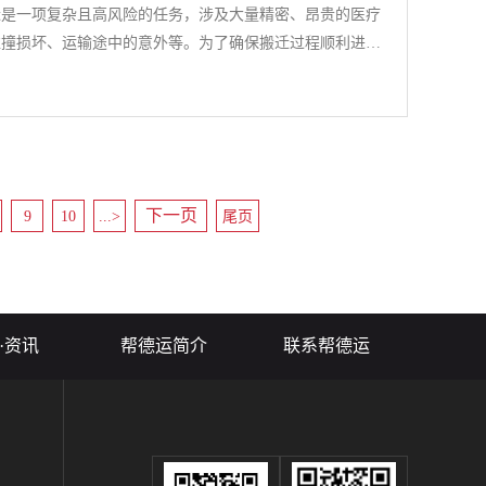
迁是一项复杂且高风险的任务，涉及大量精密、昂贵的医疗
碰撞损坏、运输途中的意外等。为了确保搬迁过程顺利进
买合适的医院仪器设备搬迁保险至关重要。那么，究竟该如
？帮德运将通过本文从几个关键方面为您提供指导，帮助您
下一页
9
10
...>
尾页
·资讯
帮德运简介
联系帮德运