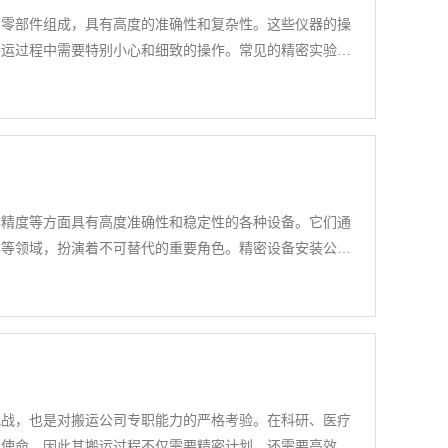
的零部件组成，具有高度的准确性和复杂性。这些仪器的操
搬运过程中需要特别小心和细致的操作。常见的精密实验仪
相色谱仪等。因此，精密实验仪器搬运价格的合理性不仅体
到客户的信任和满意度。
作精度等方面具有高度准确性和稳定性的各种设备。它们通
产等领域，扮演着不可替代的重要角色。精密设备安装公司
维护服务的专业机构。
挑战，也是对搬运公司专职能力的严格考验。在科研、医疗
学使命，因此其搬运过程不仅需要精密计划，还需要高效的