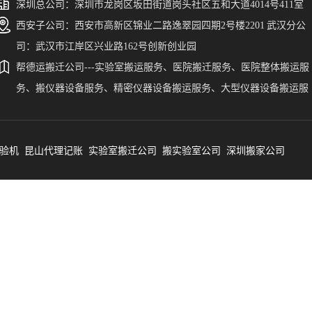
深圳总公司：深圳市龙岗区坂田街道岗头社区五和大道4014号411室
西安子公司：西安市高新区锦业二路逸翠园四期2号楼2201 武汉分公
司：武汉市江岸区兴业路162号创新创业园
帮德运搬迁公司---实验室搬运服务、医院搬迁服务、医院整体搬运服
务、搬仪器设备服务、精密仪器设备搬运服务、大型仪器设备搬运服
务、搬贵重仪器设备。帮德运为广东、福建、陕西、湖南、新疆、西
藏、宁夏、广西、贵州、云南、河北、山东、青海、山西、甘肃、湖
验机
北、四川、江西、河南、浙江、安徽、海南、江苏、黑龙江、吉林、
昆山代理记账
实验室搬迁公司
搬实验室公司
深圳搬家公司
宁、内蒙古、重庆、天津、北京、上海、香港、澳门、台湾等省、市
自治区、自治州、区县的实验室仪器设备搬运提供一站式服务。帮德
搬迁公司涉及到的精密仪器设备搬迁涵盖了气相色谱仪搬运、液相色
仪搬运、GC-MS搬运、液质联用仪搬运、原子荧光光谱仪搬运、原子
收光谱搬运、ICP-MS搬运、气质联用仪搬运、电感耦合等离子体质
搬运、核磁共振搬运、CT设备搬运、DR仪搬运、电镜搬运、能谱仪
运、扫描电镜搬运、场发射电镜搬运等等。