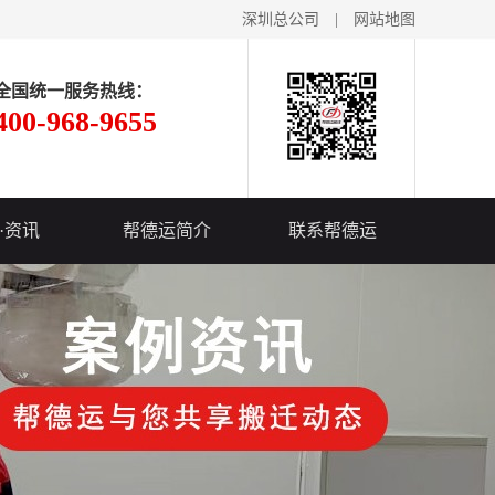
深圳总公司
|
网站地图
全国统一服务热线：
400-968-9655
·资讯
帮德运简介
联系帮德运