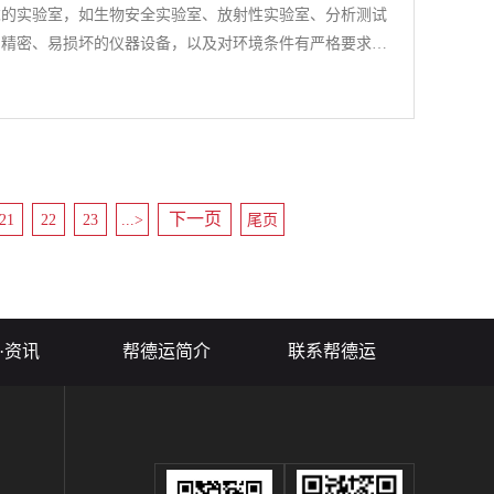
求的实验室，如生物安全实验室、放射性实验室、分析测试
、精密、易损坏的仪器设备，以及对环境条件有严格要求的
室的搬迁是一项复杂而专业的工作，需要考虑很多因素，也
整体搬迁多少钱呢？都哪些方面需要花钱呢？本文将为你介
下一页
21
22
23
...>
尾页
·资讯
帮德运简介
联系帮德运