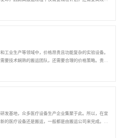
运价格，需要综合考虑多种因素，以确保价格的合理性和服
断和工业生产等领域中，价格昂贵且功能复杂的实验设备。
仅需要技术娴熟的搬运团队，还需要合理的价格策略。贵重
务的质量和安全性，也需要兼顾经济成本和客户承受能力。
和研发基地，众多医疗设备生产企业集聚于此。所以，在宜
买新的医疗设备还是搬运，一般都是由搬运公司来完成。因
时需要了解其业务范围。