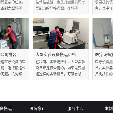
要而复杂的任务。
技术性挑战，也是对搬运公司专
需要极其慎
设备到大型科研仪
职能力的严格考验。在科研、医
务，其中详
效地搬运是保证设
疗和工业领域，这些仪器承载着
角色至关重
常运行的关键。实
重要的科学使命，因此其搬运过
将分析这两
格表明细是搬运服
程不仅需要精密计划，还需要高
运要点，揭
部分，本文将探讨
效的执行和安全保障。针对大型
的重要性。
..
实验仪器搬运价...
运公司排名
大型实验设备搬运价格
医疗设备
搬运医疗设备的医
在科研、实验场所中，大型实验
医疗设备搬
来说，选择搬运公
设备都是很常见的。如果需要搬
域，实仪器
的问题。机构都希
运这样的实验设备，可没有想象
具挑战性的
家具有丰富经验、
中的那么简单。在搬运过程一般
务商来保障
誉高的公司。然
都要专业团队和合适的设备来保
迁。西安帮
运公司鱼龙混杂，
证设备的安全和顺利运输，而这
家优秀的实
司变得复杂，这时
就需要支付一定的费用。那么，
商，凭借其
...
大型实验设备搬...
备搬运领域取
备搬运
医院搬迁
服务中心
案例