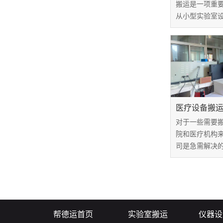
搬运是一项重
从小型实验室
器，安全而高
备完整性和正
验仪器搬运价
务的核心组成
如何确保搬运过.
医疗设备搬
对于一些需要
院和医疗机构
司是急需解决
望能够找到一
技术强硬和信
而，市场上搬
让选择搬运公
将医疗设备搬运公
帮德运首页
实验室搬运
仪器设