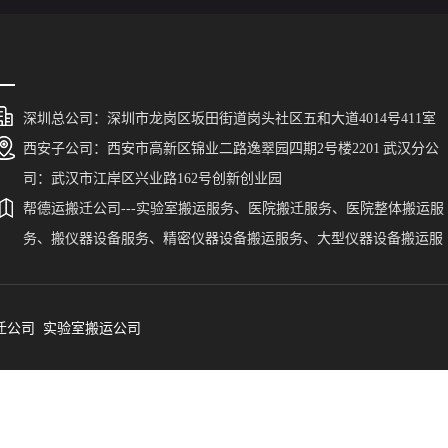
深圳总公司：深圳市龙岗区坂田街道岗头社区五和大道4014号411室
西安子公司：西安市高新区锦业二路逸翠园四期2号楼2201 武汉分公
司：武汉市江岸区兴业路162号创新创业园
帮德运搬迁公司---实验室搬运服务、医院搬迁服务、医院整体搬运服
务、搬仪器设备服务、精密仪器设备搬运服务、大型仪器设备搬运服
务、搬贵重仪器设备。帮德运为广东、福建、陕西、湖南、新疆、西
藏、宁夏、广西、贵州、云南、河北、山东、青海、山西、甘肃、湖
迁公司
北、四川、江西、河南、浙江、安徽、海南、江苏、黑龙江、吉林、
实验室搬运公司
宁、内蒙古、重庆、天津、北京、上海、香港、澳门、台湾等省、市
自治区、自治州、区县的实验室仪器设备搬运提供一站式服务。帮德
搬迁公司涉及到的精密仪器设备搬迁涵盖了气相色谱仪搬运、液相色