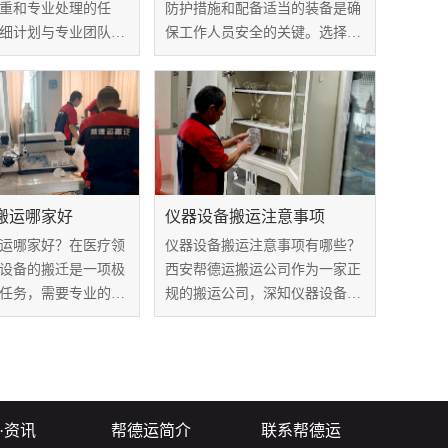
重和专业处理的任
防护措施和配备适当的装备是确
细计划与专业团队的
保工作人员安全的关键。选择一
要。在这方面，我们
家大型设备安装公司时，对其在
个关键的医疗设备搬
这些方面的表现进行深入分析至
示它们在搬运过程中
关重要。本文将聚焦于防护措施
和装备，探讨如何通过这些手段
实现工作场所的...
搬运哪家好
仪器设备搬运注意事项
运哪家好？在医疗领
仪器设备搬运注意事项有哪些？
设备的搬迁是一项极
西安帮德运搬运公司作为一家正
任务，需要专业的服
规的搬运公司，深知仪器设备搬
设备的安全、高效搬
运的复杂性和重要性。为了确保
德运搬运公司作为一
您的仪器设备安全、顺利地到达
验室整体搬运服务
目的地，为您提供以下搬运注意
丰富经验，在医疗设
事项，希望您在搬运过程中能够
得了...
得心应手、安心...
·资讯
帮德运简介
联系帮德运