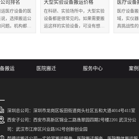
运公司排名
大型实验设备搬运价格
医疗设备
搬运医疗设备的医
在科研、实验场所中，大型实验
医疗设备搬
来说，选择搬运公
设备都是很常见的。如果需要搬
域，实仪器
的问题。机构都希
运这样的实验设备，可没有想象
具挑战性的
家具有丰富经验、
中的那么简单。在搬运过程一般
务商来保障
誉高的公司。然
都要专业团队和合适的设备来保
迁。西安帮
运公司鱼龙混杂，
证设备的安全和顺利运输，而这
家优秀的实
司变得复杂，这时
就需要支付一定的费用。那么，
商，凭借其
...
大型实验设备搬...
备搬运领域取
备搬运
医院搬迁
服务中心
案例
深圳总公司：深圳市龙岗区坂田街道岗头社区五和大道4014号411室
西安子公司：西安市高新区锦业二路逸翠园四期2号楼2201 武汉分公
司：武汉市江岸区兴业路162号创新创业园
帮德运搬迁公司---实验室搬运服务、医院搬迁服务、医院整体搬运服