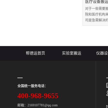
医疗设备搬
对于一些需要
院和医疗机构
司是急需解决
望能够找到一
技术强硬和信
而，市场上搬
让选择搬运公
将医疗设备搬运公
帮德运首页
实验室搬运
仪器设
全国统一服务电话：
400-968-9655
邮箱：2169107781@qq.com