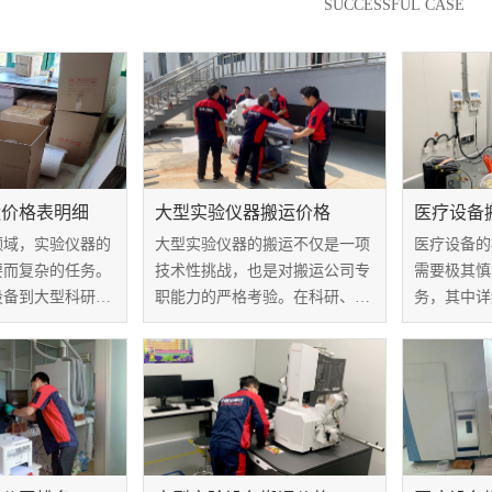
SUCCESSFUL CASE
运价格表明细
大型实验仪器搬运价格
医疗设备
领域，实验仪器的
大型实验仪器的搬运不仅是一项
医疗设备的
要而复杂的任务。
技术性挑战，也是对搬运公司专
需要极其慎
设备到大型科研仪
职能力的严格考验。在科研、医
务，其中详
效地搬运是保证设
疗和工业领域，这些仪器承载着
角色至关重
常运行的关键。实
重要的科学使命，因此其搬运过
将分析这两
格表明细是搬运服
程不仅需要精密计划，还需要高
运要点，揭
部分，本文将探讨
效的执行和安全保障。针对大型
的重要性。
..
实验仪器搬运价...