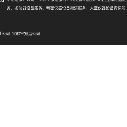
务、搬仪器设备服务、精密仪器设备搬运服务、大型仪器设备搬运服
务、搬贵重仪器设备。帮德运为广东、福建、陕西、湖南、新疆、西
藏、宁夏、广西、贵州、云南、河北、山东、青海、山西、甘肃、湖
迁公司
北、四川、江西、河南、浙江、安徽、海南、江苏、黑龙江、吉林、
实验室搬运公司
宁、内蒙古、重庆、天津、北京、上海、香港、澳门、台湾等省、市
自治区、自治州、区县的实验室仪器设备搬运提供一站式服务。帮德
搬迁公司涉及到的精密仪器设备搬迁涵盖了气相色谱仪搬运、液相色
仪搬运、GC-MS搬运、液质联用仪搬运、原子荧光光谱仪搬运、原子
收光谱搬运、ICP-MS搬运、气质联用仪搬运、电感耦合等离子体质
搬运、核磁共振搬运、CT设备搬运、DR仪搬运、电镜搬运、能谱仪
运、扫描电镜搬运、场发射电镜搬运等等。