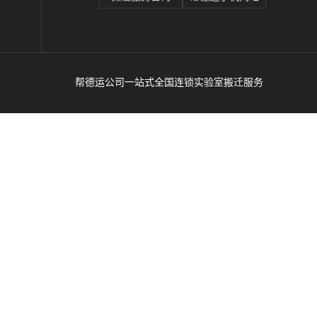
帮德运公司一站式全国连锁实验室搬迁服务
辽
、
运
商；靠谱医院搬运服务公司、实验室整体搬运
谱
吸
谱仪
服务公司、高校搬运服务公司、搬仪器设备专
搬
业公司、搬医院专业公司、搬实验室专业公