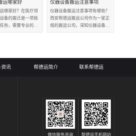
搬运哪家好
仪器设备搬运注意事项
运哪家好？在医疗领
仪器设备搬运注意事项有哪些？
设备的搬迁是一项极
西安帮德运搬运公司作为一家正
任务，需要专业的服
规的搬运公司，深知仪器设备搬
设备的安全、高效搬
运的复杂性和重要性。为了确保
德运搬运公司作为一
您的仪器设备安全、顺利地到达
验室整体搬运服务
目的地，为您提供以下搬运注意
丰富经验，在医疗设
事项，希望您在搬运过程中能够
得了...
得心应手、安心...
·资讯
帮德运简介
联系帮德运
微信服务咨询
帮德运手机网站