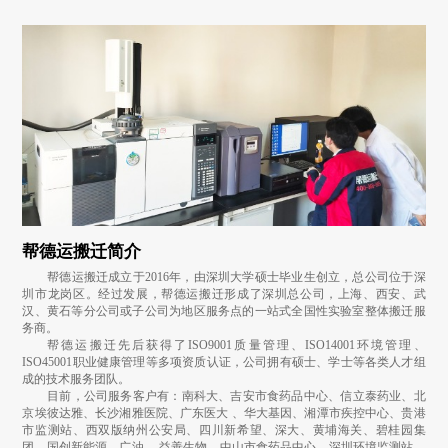
帮德运搬迁简介
帮德运搬迁成立于2016年，由深圳大学硕士毕业生创立，总公司位于深
圳市龙岗区。经过发展，帮德运搬迁形成了深圳总公司，上海、西安、武
汉、黄石等分公司或子公司为地区服务点的一站式全国性实验室整体搬迁服
务商。
帮德运搬迁先后获得了ISO9001质量管理、ISO14001环境管理、
ISO45001职业健康管理等多项资质认证，公司拥有硕士、学士等各类人才组
成的技术服务团队。
目前，公司服务客户有：南科大、吉安市食药品中心、信立泰药业、北
京埃彼达雅、长沙湘雅医院、广东医大 、华大基因、湘潭市疾控中心、贵港
市监测站、西双版纳州公安局、四川新希望、深大、黄埔海关、碧桂园集
团、国创新能源、广油 、益善生物、中山市食药品中心、深圳环境监测站、