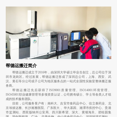
帮德运搬迁简介
帮德运搬迁成立于2016年，由深圳大学硕士毕业生创立，总公司位于深
圳市龙岗区。经过发展，帮德运搬迁形成了深圳总公司，上海、西安、武
汉、黄石等分公司或子公司为地区服务点的一站式全国性实验室整体搬迁服
务商。
帮德运搬迁先后获得了ISO9001质量管理、ISO14001环境管理、
ISO45001职业健康管理等多项资质认证，公司拥有硕士、学士等各类人才组
成的技术服务团队。
目前，公司服务客户有：南科大、吉安市食药品中心、信立泰药业、北
京埃彼达雅、长沙湘雅医院、广东医大 、华大基因、湘潭市疾控中心、贵港
市监测站、西双版纳州公安局、四川新希望、深大、黄埔海关、碧桂园集
团、国创新能源、广油 、益善生物、中山市食药品中心、深圳环境监测站、