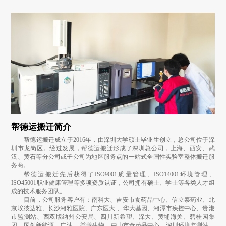
帮德运搬迁简介
帮德运搬迁成立于2016年，由深圳大学硕士毕业生创立，总公司位于深
圳市龙岗区。经过发展，帮德运搬迁形成了深圳总公司，上海、西安、武
汉、黄石等分公司或子公司为地区服务点的一站式全国性实验室整体搬迁服
务商。
帮德运搬迁先后获得了ISO9001质量管理、ISO14001环境管理、
ISO45001职业健康管理等多项资质认证，公司拥有硕士、学士等各类人才组
成的技术服务团队。
目前，公司服务客户有：南科大、吉安市食药品中心、信立泰药业、北
京埃彼达雅、长沙湘雅医院、广东医大 、华大基因、湘潭市疾控中心、贵港
市监测站、西双版纳州公安局、四川新希望、深大、黄埔海关、碧桂园集
团、国创新能源、广油 、益善生物、中山市食药品中心、深圳环境监测站、