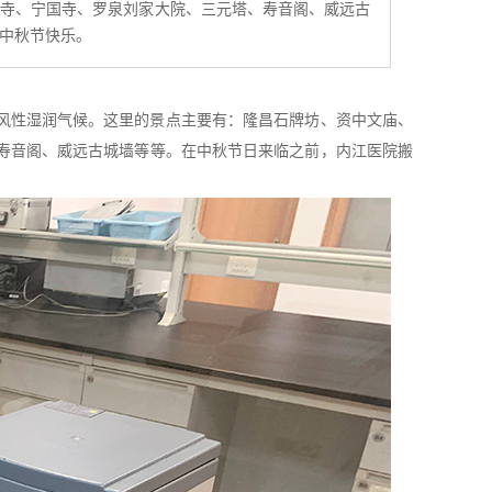
林寺、宁国寺、罗泉刘家大院、三元塔、寿音阁、威远古
中秋节快乐。
风性湿润气候。这里的景点主要有：隆昌石牌坊、资中文庙、
寿音阁、威远古城墙等等。在中秋节日来临之前，内江医院搬