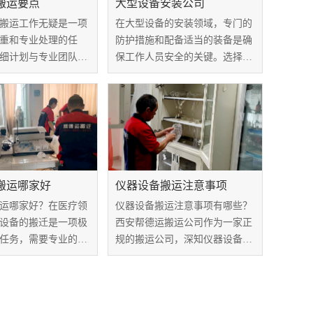
搬运要点
大型设备安装公司
搬运工作无疑是一项
在大型设备的安装领域，专门的
重和专业处理的任
防护措施和配备适当的装备是确
细计划与专业团队的
保工作人员安全的关键。选择一
要。在这方面，我们
家大型设备安装公司时，对其在
个关键的医疗设备搬
这些方面的表现进行深入分析至
示它们在搬运过程中
关重要。本文将聚焦于防护措施
和装备，探讨如何通过这些手段
实现工作场所的...
搬运哪家好
仪器设备搬运注意事项
运哪家好？在医疗领
仪器设备搬运注意事项有哪些？
设备的搬迁是一项极
西安帮德运搬运公司作为一家正
任务，需要专业的服
规的搬运公司，深知仪器设备搬
设备的安全、高效搬
运的复杂性和重要性。为了确保
德运搬运公司作为一
您的仪器设备安全、顺利地到达
验室整体搬运服务
目的地，为您提供以下搬运注意
丰富经验，在医疗设
事项，希望您在搬运过程中能够