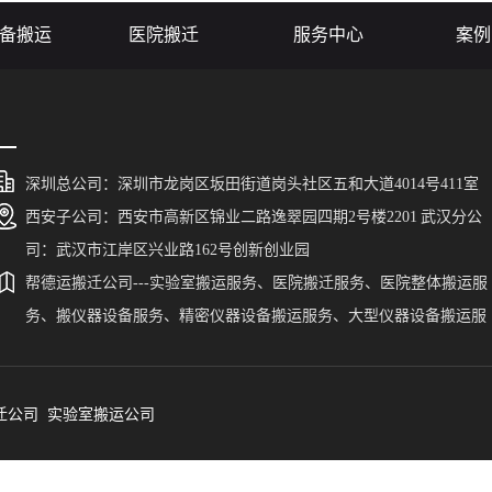
...
大型实验设备搬...
备搬运领域取
备搬运
医院搬迁
服务中心
案例
深圳总公司：深圳市龙岗区坂田街道岗头社区五和大道4014号411室
西安子公司：西安市高新区锦业二路逸翠园四期2号楼2201 武汉分公
司：武汉市江岸区兴业路162号创新创业园
帮德运搬迁公司---实验室搬运服务、医院搬迁服务、医院整体搬运服
务、搬仪器设备服务、精密仪器设备搬运服务、大型仪器设备搬运服
务、搬贵重仪器设备。帮德运为广东、福建、陕西、湖南、新疆、西
藏、宁夏、广西、贵州、云南、河北、山东、青海、山西、甘肃、湖
迁公司
北、四川、江西、河南、浙江、安徽、海南、江苏、黑龙江、吉林、
实验室搬运公司
宁、内蒙古、重庆、天津、北京、上海、香港、澳门、台湾等省、市
自治区、自治州、区县的实验室仪器设备搬运提供一站式服务。帮德