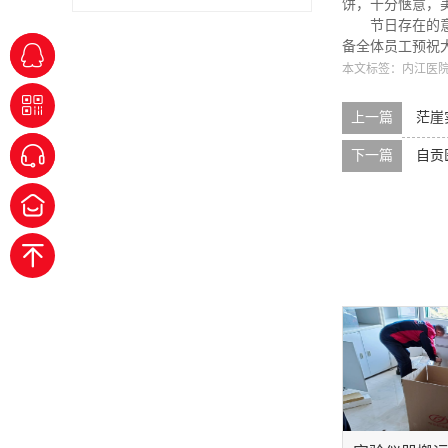
饼，十分惬意，
节日存在的
备全体员工预祝
本文标签：
内江医
上一篇
茫崖
下一篇
自贡