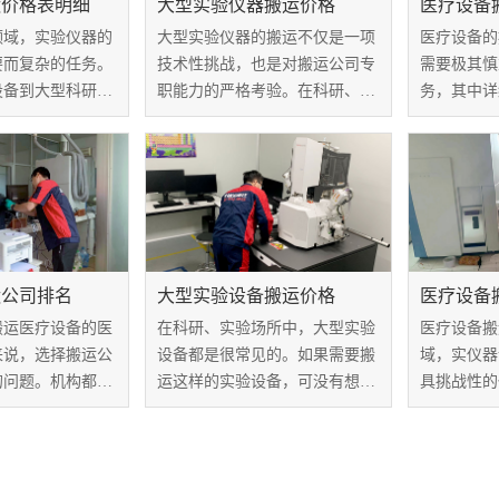
运价格表明细
大型实验仪器搬运价格
医疗设备
领域，实验仪器的
大型实验仪器的搬运不仅是一项
医疗设备的
要而复杂的任务。
技术性挑战，也是对搬运公司专
需要极其慎
设备到大型科研仪
职能力的严格考验。在科研、医
务，其中详
效地搬运是保证设
疗和工业领域，这些仪器承载着
角色至关重
常运行的关键。实
重要的科学使命，因此其搬运过
将分析这两
格表明细是搬运服
程不仅需要精密计划，还需要高
运要点，揭
部分，本文将探讨
效的执行和安全保障。针对大型
的重要性。
..
实验仪器搬运价...
运公司排名
大型实验设备搬运价格
医疗设备
搬运医疗设备的医
在科研、实验场所中，大型实验
医疗设备搬
来说，选择搬运公
设备都是很常见的。如果需要搬
域，实仪器
的问题。机构都希
运这样的实验设备，可没有想象
具挑战性的
家具有丰富经验、
中的那么简单。在搬运过程一般
务商来保障
誉高的公司。然
都要专业团队和合适的设备来保
迁。西安帮
运公司鱼龙混杂，
证设备的安全和顺利运输，而这
家优秀的实
司变得复杂，这时
就需要支付一定的费用。那么，
商，凭借其