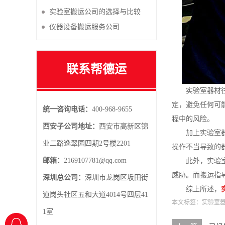
实验室搬运公司的选择与比较
仪器设备搬运服务公司
联系帮德运
实验室器材
定，避免任何可
统一咨询电话：
400-968-9655
程中的风险。
西安子公司地址：
西安市高新区锦
加上实验室
业二路逸翠园四期2号楼2201
操作不当导致的
邮箱：
2169107781@qq.com
此外，实验
威胁。而搬运指
深圳总公司：
深圳市龙岗区坂田街
综上所述，
道岗头社区五和大道4014号四层41
本文标签：
实验室
1室