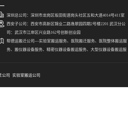
深圳总公司：深圳市龙岗区坂田街道岗头社区五和大道4014号411室
西安子公司：西安市高新区锦业二路逸翠园四期2号楼2201 武汉分公
司：武汉市江岸区兴业路162号创新创业园
帮德运搬迁公司---实验室搬运服务、医院搬迁服务、医院整体搬运服
务、搬仪器设备服务、精密仪器设备搬运服务、大型仪器设备搬运服
务、搬贵重仪器设备。帮德运为广东、福建、陕西、湖南、新疆、西
藏、宁夏、广西、贵州、云南、河北、山东、青海、山西、甘肃、湖
迁公司
北、四川、江西、河南、浙江、安徽、海南、江苏、黑龙江、吉林、
实验室搬运公司
宁、内蒙古、重庆、天津、北京、上海、香港、澳门、台湾等省、市
自治区、自治州、区县的实验室仪器设备搬运提供一站式服务。帮德
搬迁公司涉及到的精密仪器设备搬迁涵盖了气相色谱仪搬运、液相色
仪搬运、GC-MS搬运、液质联用仪搬运、原子荧光光谱仪搬运、原子
收光谱搬运、ICP-MS搬运、气质联用仪搬运、电感耦合等离子体质
搬运、核磁共振搬运、CT设备搬运、DR仪搬运、电镜搬运、能谱仪