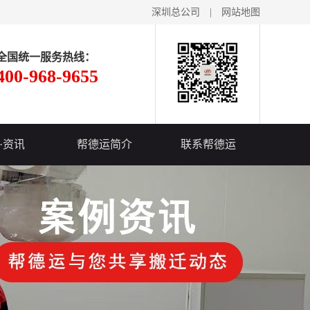
深圳总公司
|
网站地图
全国统一服务热线：
400-968-9655
·资讯
帮德运简介
联系帮德运