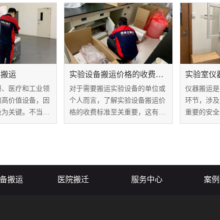
选择合适的搬运服
能确保设备和物品的安全，还能
务，需要仔
要的。对于企业和
提高搬运效率、减少不必要的损
行，否则可
，了解精密仪器搬
失。那么，实验室搬运方案详细
坏。那么，
...
内容有哪些？
骤有哪些？
器搬运
实验设备搬运价格的收费标准
实验室仪
研、医疗和工业领
对于需要搬运实验设备的单位或
仪器搬运是
的高价值设备，因
个人而言，了解实验设备搬运价
环节，涉及
极为关键。不当的
格的收费标准至关重要，这有助
重要的安全
仪器损坏、失效或
于他们更好地规划预算，选择适
验室仪器搬
组织带来严重麻烦
合的搬运服务。本文将详细解析
他们不仅能
就来介绍一些专业
实验设备搬运价格的收费标准，
务，还能确
的技巧，帮助您顺
帮助读者更好地了解这一领域的
全，为科研
..
价格构成。
备搬运
医院搬迁
服务中心
案例