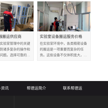
细计划和有组织的执
运作为一个重要环节，搬运费用
能会造成实验设备损
成为科研单位和企业需要考量的
实验室搬运的具体步
一个重要因素。今天就来详细了
解下实验仪器搬...
器搬运供应商
实验室设备搬运服务价格
实验室管理中的关键
在实验室环境中，各类精密设备
到诸多复杂的操作和
的搬运是一项重要而复杂的任
问题。选择可靠的实
务。这些设备不仅体积庞大，而
运供应商至关重要，
且通常非常昂贵，需要相关的搬
够提供高效的搬运服
运服务来确保安全移动和运输。
保实验室设备的安
本文将探讨实验室设备搬运服务
工作提供重要保障。
价格因素，以及如何选择合适的
服务提供商，以保...
·资讯
帮德运简介
联系帮德运