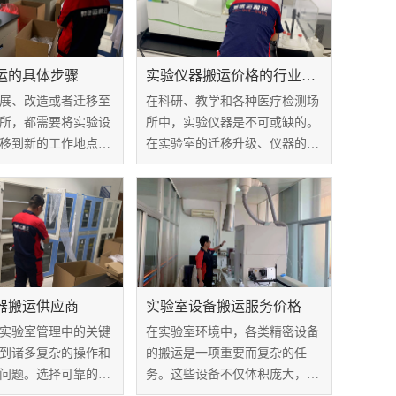
运的具体步骤
实验仪器搬运价格的行业标准
展、改造或者迁移至
在科研、教学和各种医疗检测场
所，都需要将实验设
所中，实验仪器是不可或缺的。
移到新的工作地点。
在实验室的迁移升级、仪器的购
运是一项复杂的任
置及维护等过程中，实验仪器搬
细计划和有组织的执
运作为一个重要环节，搬运费用
能会造成实验设备损
成为科研单位和企业需要考量的
实验室搬运的具体步
一个重要因素。今天就来详细了
解下实验仪器搬...
器搬运供应商
实验室设备搬运服务价格
实验室管理中的关键
在实验室环境中，各类精密设备
到诸多复杂的操作和
的搬运是一项重要而复杂的任
问题。选择可靠的实
务。这些设备不仅体积庞大，而
运供应商至关重要，
且通常非常昂贵，需要相关的搬