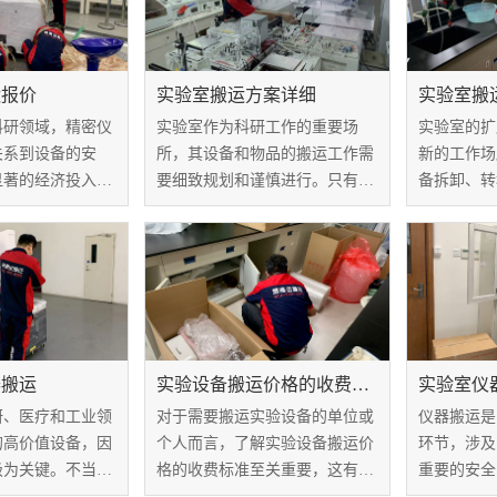
运报价
实验室搬运方案详细
实验室搬
科研领域，精密仪
实验室作为科研工作的重要场
实验室的扩
关系到设备的安
所，其设备和物品的搬运工作需
新的工作场
显著的经济投入。
要细致规划和谨慎进行。只有制
备拆卸、转
值通常高达数百万
定完善的实验室搬运方案，不仅
而实验室搬
选择合适的搬运服
能确保设备和物品的安全，还能
务，需要仔
要的。对于企业和
提高搬运效率、减少不必要的损
行，否则可
，了解精密仪器搬
失。那么，实验室搬运方案详细
坏。那么，
...
内容有哪些？
骤有哪些？
器搬运
实验设备搬运价格的收费标准
实验室仪
研、医疗和工业领
对于需要搬运实验设备的单位或
仪器搬运是
的高价值设备，因
个人而言，了解实验设备搬运价
环节，涉及
极为关键。不当的
格的收费标准至关重要，这有助
重要的安全
仪器损坏、失效或
于他们更好地规划预算，选择适
验室仪器搬