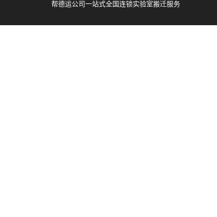
帮德运公司一站式全国连锁实验室搬迁服务
辽
、
运
商；靠谱医院搬运服务公司、实验室整体搬运
谱
吸
谱仪
服务公司、高校搬运服务公司、搬仪器设备专
搬
业公司、搬医院专业公司、搬实验室专业公
司、精密仪器设备搬运公司、贵重仪器设备搬
运公司、大型仪器设备搬运公司、无尘实验室