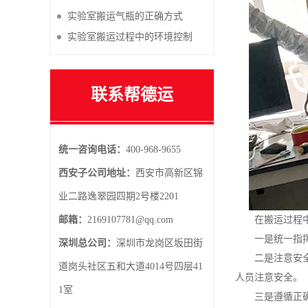
实验室搬运气瓶的正确方式
实验室搬运过程中的环境控制
联系帮德运
统一咨询电话：
400-968-9655
西安子公司地址：
西安市高新区锦
业二路逸翠园四期2号楼2201
邮箱：
2169107781@qq.com
在搬运过程
一是统一指
深圳总公司：
深圳市龙岗区坂田街
二是注意安
道岗头社区五和大道4014号四层41
人员注意安全。
1室
三是遵循正