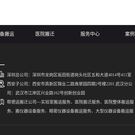
组织带来严重麻烦
合的搬运服务。本文将详细解析
他们不仅能
就来介绍一些专业
实验设备搬运价格的收费标准，
务，还能确
的技巧，帮助您顺
帮助读者更好地了解这一领域的
全，为科研
..
价格构成。
备搬运
医院搬迁
服务中心
案例
深圳总公司：深圳市龙岗区坂田街道岗头社区五和大道4014号411室
西安子公司：西安市高新区锦业二路逸翠园四期2号楼2201 武汉分公
司：武汉市江岸区兴业路162号创新创业园
帮德运搬迁公司---实验室搬运服务、医院搬迁服务、医院整体搬运服
务、搬仪器设备服务、精密仪器设备搬运服务、大型仪器设备搬运服
务、搬贵重仪器设备。帮德运为广东、福建、陕西、湖南、新疆、西
藏、宁夏、广西、贵州、云南、河北、山东、青海、山西、甘肃、湖