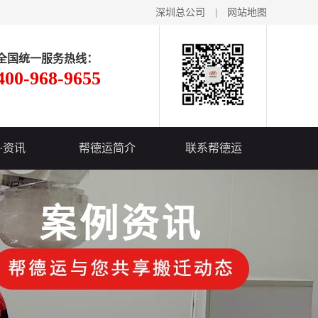
深圳总公司
|
网站地图
全国统一服务热线：
400-968-9655
·资讯
帮德运简介
联系帮德运